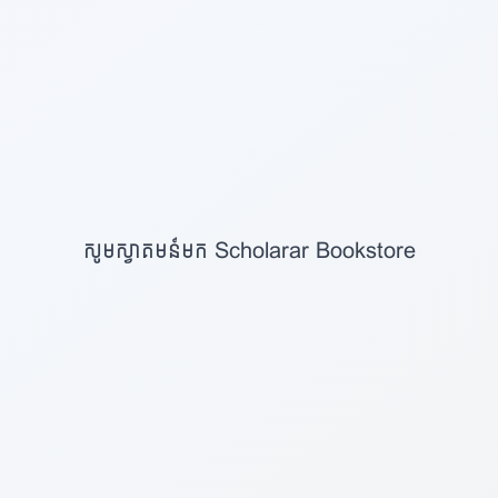
TikTok
Instargram
Google Maps
សូមស្វាគមន៍មក Scholarar Bookstore
Facebook
Telegram